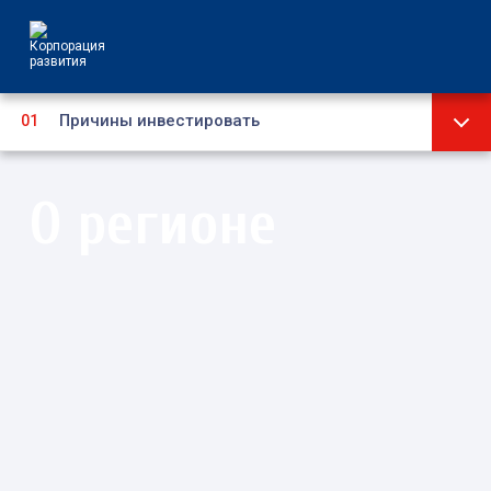
Причины инвестировать
Стратегия
О регионе
Инвестиционный паспорт
Социально-экономическое развитие
Административно-территориальное
устройство
Муниципальные образования
Туризм