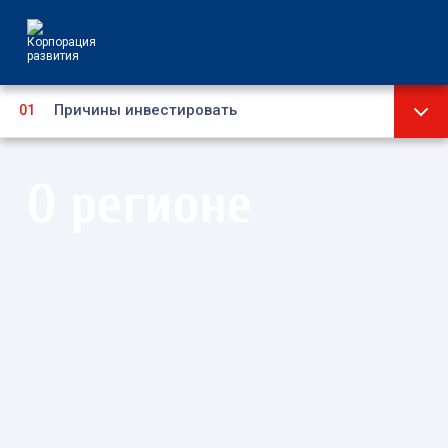
Причины инвестировать
Стратегия
О регионе
Инвестиционный паспорт
Социально-экономическое развитие
Административно-территориальное
устройство
Муниципальные образования
Туризм