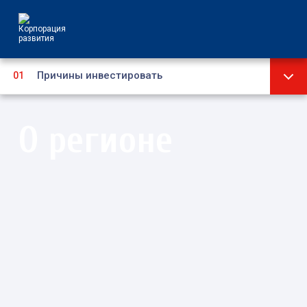
Причины инвестировать
Стратегия
О регионе
Инвестиционный паспорт
Социально-экономическое развитие
Административно-территориальное
устройство
Муниципальные образования
Туризм