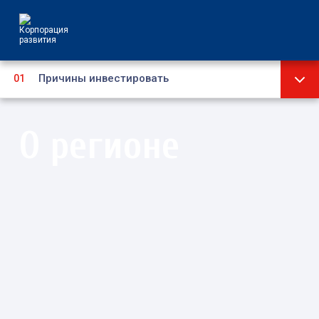
Причины инвестировать
Стратегия
О регионе
Инвестиционный паспорт
Социально-экономическое развитие
Административно-территориальное
устройство
Муниципальные образования
Туризм