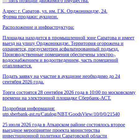
— пять позиций движимого имущества.
Адрес: г. Саратов, ул. им. Г.К. Орджоникидзе, 24.
Форма продажи: аукцион.
Расположение и инфраструктура:
Площадка находится в промышленной зоне Саратова и имеет
выезд на улицу Орджоникидзе. Территория огорожена и
охраняется, предусмотрен асфальтированный подъезд.
Производственные помещения обеспечены электро-,
водоснабжением и водоотведением, часть помещений
отапливается.
Подать заявку на участие в аукционе необходимо до 24
сентября 2026 года.
Торги состоятся 28 сентября 2026 года в 10:00 по московскому
времени на электронной площадке Сбербанк-АСТ.
Подробная информация:
utp.sberbank-ast.ru/Catalog/NBT/GoodsView/10/0/0/21540
25 июля 2026 года в Аткарском районе состоялось второе
выездное мероприятие проекта министерства
инвестиционной политики Саратовской области