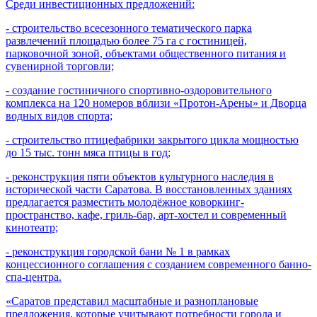
Среди инвестиционных предложений:
- строительство всесезонного тематического парка
развлечений площадью более 75 га с гостиницей,
парковочной зоной, объектами общественного питания и
сувенирной торговли;
- создание гостиничного спортивно-оздоровительного
комплекса на 120 номеров вблизи «Протон-Арены» и Дворца
водных видов спорта;
- строительство птицефабрики закрытого цикла мощностью
до 15 тыс. тонн мяса птицы в год;
- реконструкция пяти объектов культурного наследия в
исторической части Саратова. В восстановленных зданиях
предлагается разместить молодёжное коворкинг-
пространство, кафе, гриль-бар, арт-хостел и современный
кинотеатр;
- реконструкция городской бани № 1 в рамках
концессионного соглашения с созданием современного банно-
спа-центра.
«Саратов представил масштабные и разноплановые
предложения, которые учитывают потребности города и