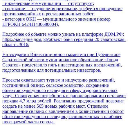
- инженерные коммуникации — отсутствуют;
- состояние — неудовлетворительное, требуется проведение
противоаварийных и реставрационных работ;
- категория ОКН — муниципального значения (номер
ЕГРОКН 642411430680004).
Подробнее об объекте можно узнать на платформе ДОМ.РФ:
https://наследие.дом.рф/объект-баня-середины-20-саратовская-
область-3016/
На заседании Инвестиционного комитета при Губернаторе
Саратовской области муниципальное образование «Город
Саратов» представило пять инвестиционных предложений,
подготовленных для потенциальных инвесторов.
Проекты охватывают туризм и индустрию развлечений,
гостиничный бизнес, сельское хозяйство, сохранение
объектов культурного наследия и сферу оздоровительных
услуг. Совокупная потребность в финансировании составляет
порядка 4,7 млрд рублей. Реализация предложений позволит
создать не менее 565 новых рабочих мест. Отдельное
направление связано с вовлечением в хозяйственный оборот
объектов культурного наследия, расположенных в наиболее
посещаемой части города.