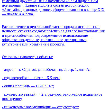
каменный двухэтажный на каменном жилом подвальном
помещении». Здание входит в состав исторического
«Ансамбля доходных домов», сформированного в конце XIX
— начале XX века.
Расположение в центральной части города и историческая
ценность объекта создают потенциал для его восстановления
и приспособления под современное использование —
общественно-деловые, гостиничные, ресторанные,
культурные или креативные проекты.
Основные параметры объекта:
- адрес — г. Саратов, ул. Рабочая, зд. 2, стр. 1, лит. А;
- год постройки — начало XX века;
- общая площадь — 1 046,5 м²;
- количество этажей — 2, предусмотрено жилое подвальное
помещение;
- инженерные коммуникации — отсутствуют;