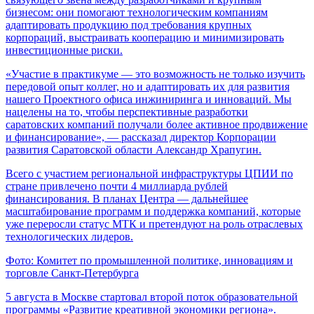
бизнесом: они помогают технологическим компаниям
адаптировать продукцию под требования крупных
корпораций, выстраивать кооперацию и минимизировать
инвестиционные риски.
«Участие в практикуме — это возможность не только изучить
передовой опыт коллег, но и адаптировать их для развития
нашего Проектного офиса инжиниринга и инноваций. Мы
нацелены на то, чтобы перспективные разработки
саратовских компаний получали более активное продвижение
и финансирование», — рассказал директор Корпорации
развития Саратовской области Александр Храпугин.
Всего с участием региональной инфраструктуры ЦПИИ по
стране привлечено почти 4 миллиарда рублей
финансирования. В планах Центра — дальнейшее
масштабирование программ и поддержка компаний, которые
уже переросли статус МТК и претендуют на роль отраслевых
технологических лидеров.
Фото: Комитет по промышленной политике, инновациям и
торговле Санкт-Петербурга
5 августа в Москве стартовал второй поток образовательной
программы «Развитие креативной экономики региона».