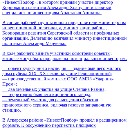
«ИнвестПодбор», в котором приняли участие директор
Корпорации развития Александр Храпугин и главный
специалист по инвестициям Анастасия Аникина.
В состав рабочей группы вошли представители министерства
инвестиционной политики, администрации района,
Корпорации развития Саратовской области и профильных
организаций. Делегацию возглавил министр инвестиционной
политики Александр Марченко.
В ходе рабочего визита участники осмотрели объекты,
которые могут быть предложены потенциальным инвесторам:
— объект культурного наследия — здание бывшего жилого
дома рубежа XIX–XX веков на улице Революционной;
— производственный комплекс ООО АМЭЗ «Ударник-
Пром»;
— два земельных участка на улице Степана Разина;
— территорию бывшего кирпичного завода;
— земельный участок для размещения объектов
придорожного сервиса, включая газовую заправочную
станцию.
В Аткарском районе «ИнвестПодбор» прошёл в расширенном
формате. К обсуждению перспектив площадок