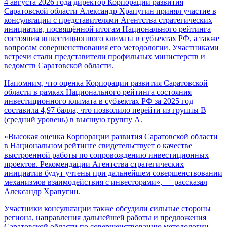
4 августа 2026 года директор Корпорации развития
Саратовской области Александр Храпугин принял участие в
консультации с представителями Агентства стратегических
инициатив, посвящённой итогам Национального рейтинга
состояния инвестиционного климата в субъектах РФ, а также
вопросам совершенствования его методологии. Участниками
встречи стали представители профильных министерств и
ведомств Саратовской области.
Напомним, что оценка Корпорации развития Саратовской
области в рамках Национального рейтинга состояния
инвестиционного климата в субъектах РФ за 2025 год
составила 4,97 балла, что позволило перейти из группы В
(средний уровень) в высшую группу А.
«Высокая оценка Корпорации развития Саратовской области
в Национальном рейтинге свидетельствует о качестве
выстроенной работы по сопровождению инвестиционных
проектов. Рекомендации Агентства стратегических
инициатив будут учтены при дальнейшем совершенствовании
механизмов взаимодействия с инвесторами», — рассказал
Александр Храпугин.
Участники консультации также обсудили сильные стороны
региона, направления дальнейшей работы и предложения
Саратовской области по совершенствованию методологии