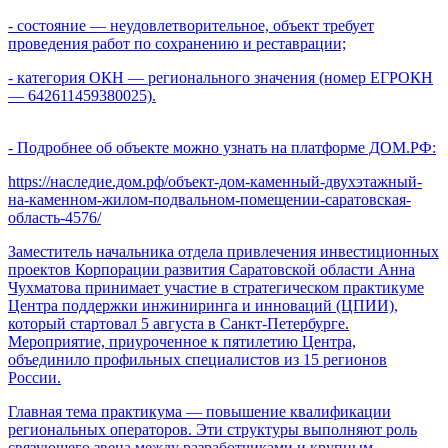
- состояние — неудовлетворительное, объект требует
проведения работ по сохранению и реставрации;
- категория ОКН — регионального значения (номер ЕГРОКН
— 642611459380025).
- Подробнее об объекте можно узнать на платформе ДОМ.РФ:
https://наследие.дом.рф/объект-дом-каменный-двухэтажный-
на-каменном-жилом-подвальном-помещении-саратовская-
область-4576/
Заместитель начальника отдела привлечения инвестиционных
проектов Корпорации развития Саратовской области Анна
Чухматова принимает участие в стратегическом практикуме
Центра поддержки инжиниринга и инноваций (ЦПИИ),
который стартовал 5 августа в Санкт-Петербурге.
Мероприятие, приуроченное к пятилетию Центра,
объединило профильных специалистов из 15 регионов
России.
Главная тема практикума — повышение квалификации
региональных операторов. Эти структуры выполняют роль
связующего звена между разработчиками и крупным