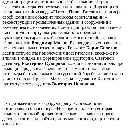
администрации муниципального образования «Город
Саратов» по стратегическому планированию. Директор по
регионам дизайн-завода «Flacon»
Павел Вислов
на примере
своей компании объяснит процессы ревитализации –
реконструкции промышленных зданий и сооружений с
изменением их назначения. Новое пространство для бизнеса –
смешанную и виртуальную реальность представит
руководитель саратовской студии компьютерной графики
«Continu-UM»
Владимир Мосин
. Руководитель управления
по специальным проектам парка Горького
Борис Болелов
даст инструменты привлечения посетителей и расскажет о
влиянии имиджа на формирование аудитории. Световой
дизайнер
Екатерина Суворова
поделится знаниями, как при
помощи городского освещения и грамотной подсветки
интерьера быть первым в конкурентной борьбе за клиента на
улицах города. Проект «Мастерская «Сделано в Картонии»
презентует его создатель
Виктория Новикова
.
На протяжении всего форума для участников будет
организована бизнес-игра «Нетворкинг-квест», которая
поможет с пользой провести перерывы — завести новые
деловые контакты, найти единомышленников, партнеров и
клиентов.