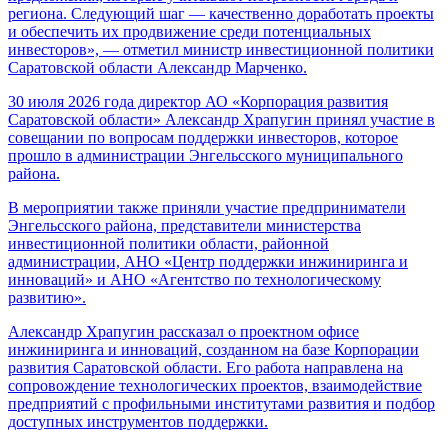
региона. Следующий шаг — качественно доработать проекты
и обеспечить их продвижение среди потенциальных
инвесторов», — отметил министр инвестиционной политики
Саратовской области Александр Марченко.
30 июля 2026 года директор АО «Корпорация развития
Саратовской области» Александр Храпугин принял участие в
совещании по вопросам поддержки инвесторов, которое
прошло в администрации Энгельсского муниципального
района.
В мероприятии также приняли участие предприниматели
Энгельсского района, представители министерства
инвестиционной политики области, районной
администрации, АНО «Центр поддержки инжиниринга и
инноваций» и АНО «Агентство по технологическому
развитию».
Александр Храпугин рассказал о проектном офисе
инжиниринга и инноваций, созданном на базе Корпорации
развития Саратовской области. Его работа направлена на
сопровождение технологических проектов, взаимодействие
предприятий с профильными институтами развития и подбор
доступных инструментов поддержки.