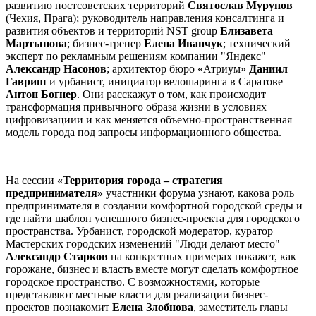
развитию постсоветских территорий
Святослав Мурунов
(Чехия, Прага); руководитель направления консалтинга и
развития объектов и территорий NST group
Е
лизавета
Мартынова
; бизнес-тренер
Елена Иванчук
; технический
эксперт по рекламным решениям компании "Яндекс"
Александр Насонов
; архитектор бюро «Атриум»
Даниил
Гавриш
и урбанист, инициатор велошаринга в Саратове
Антон Богнер
. Они расскажут о том, как происходит
трансформация привычного образа жизни в условиях
цифровизациии и как меняется объемно-пространственная
модель города под запросы информационного общества.
На сессии
«Территория города – стратегия
предпринимателя»
участники форума узнают, какова роль
предпринимателя в создании комфортной городской среды и
где найти шаблон успешного бизнес-проекта для городского
пространства. Урбанист, городской модератор, куратор
Мастерских городских изменений "Люди делают место"
Александр Старков
на конкретных примерах покажет, как
горожане, бизнес и власть вместе могут сделать комфортное
городское пространство. С возможностями, которые
представляют местные власти для реализации бизнес-
проектов познакомит
Елена Злобнова
, заместитель главы