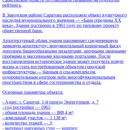
рейтинга.
В Заводском районе Саратова расположен объект культурного
наследия муниципального значения — «Баня середины XX
века». Здание построено в 1961 году по типовому проекту
общественной бани.
Архитектурный облик здания напоминает средневековую
замковую архитектуру: монументальный кирпичный фасад
дополнен башнеобразными ризалитами, арочными оконными
проёмами и массивными входными порталами. После
восстановления историческое здание может получить новую
жизнь и стать востребованным объектом городской
инфраструктуры — банным и спа-комплексом,
оздоровительным центром либо многофункциональным
пространством в сфере гостеприимства и отдыха.
Основные параметры объекта:
- Адрес: г. Саратов, 1-й проезд Энергетиков, д. 7
- год постройки — 1961;
- общая площадь здания — 888,4 м²;
- земельный участок — 1 138 м²;
- количество этажей — 3;
- материал наружных стен — кирпич;