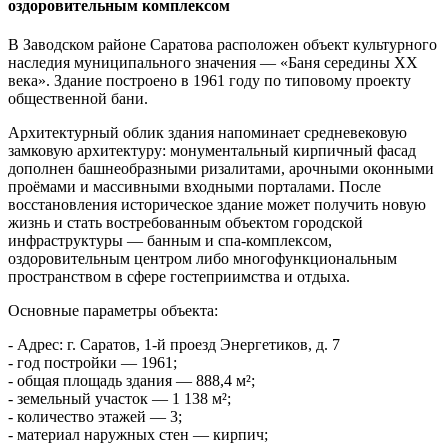
оздоровительным комплексом
В Заводском районе Саратова расположен объект культурного
наследия муниципального значения — «Баня середины XX
века». Здание построено в 1961 году по типовому проекту
общественной бани.
Архитектурный облик здания напоминает средневековую
замковую архитектуру: монументальный кирпичный фасад
дополнен башнеобразными ризалитами, арочными оконными
проёмами и массивными входными порталами. После
восстановления историческое здание может получить новую
жизнь и стать востребованным объектом городской
инфраструктуры — банным и спа-комплексом,
оздоровительным центром либо многофункциональным
пространством в сфере гостеприимства и отдыха.
Основные параметры объекта:
- Адрес: г. Саратов, 1-й проезд Энергетиков, д. 7
- год постройки — 1961;
- общая площадь здания — 888,4 м²;
- земельный участок — 1 138 м²;
- количество этажей — 3;
- материал наружных стен — кирпич;