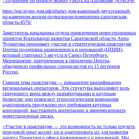
- Подробнее об объекте можно узнать на платформе ДОМ.РФ:
https://наследие.дом.рф/объект-дом-каменный-двухэтажный-
на-каменном-жилом-подвальном-помещении-саратовская-
область-4576/
Заместитель начальника отдела привлечения инвестиционных
проектов Корпорации развития Саратовской области Анна
Чухматова принимает участие в стратегическом практикуме
Центра поддержки инжиниринга и инноваций (ЦПИИ),
который стартовал 5 августа в Санкт-Петербурге.
Мероприятие, приуроченное к пятилетию Центра,
объединило профильных специалистов из 15 регионов
России.
Главная тема практикума — повышение квалификации
региональных операторов. Эти структуры выполняют роль
связующего звена между разработчиками и крупным
бизнесом: они помогают технологическим компаниям
адаптировать продукцию под требования крупных
корпораций, выстраивать кооперацию и минимизировать
инвестиционные риски.
«Участие в практикуме — это возможность не только изучить
передовой опыт коллег, но и адаптировать их для развития
нашего Проектного офиса инжиниринга и инноваций. Мы