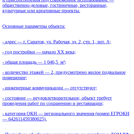
общественно-деловые, гостиничные, ресторанные,
культурные или креативные проекты.
Основные параметры объекта:
- адрес — г. Саратов, ул. Рабочая, зд. 2, стр. 1, лит. А;
- год постройки — начало XX века;
- общая площадь — 1 046,5 м²;
- количество этажей — 2, предусмотрено жилое подвальное
помещение;
- инженерные коммуникации — отсутствуют;
- состояние — неудовлетворительное, объект требует
проведения работ по сохранению и реставрации;
- категория ОКН — регионального значения (номер ЕГРОКН
— 642611459380025).