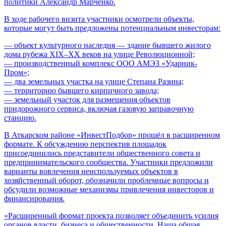
политики Александр Марченко.
В ходе рабочего визита участники осмотрели объекты,
которые могут быть предложены потенциальным инвесторам:
— объект культурного наследия — здание бывшего жилого
дома рубежа XIX–XX веков на улице Революционной;
— производственный комплекс ООО АМЭЗ «Ударник-
Пром»;
— два земельных участка на улице Степана Разина;
— территорию бывшего кирпичного завода;
— земельный участок для размещения объектов
придорожного сервиса, включая газовую заправочную
станцию.
В Аткарском районе «ИнвестПодбор» прошёл в расширенном
формате. К обсуждению перспектив площадок
присоединились представители общественного совета и
предпринимательского сообщества. Участники предложили
варианты вовлечения неиспользуемых объектов в
хозяйственный оборот, обозначили проблемные вопросы и
обсудили возможные механизмы привлечения инвесторов и
финансирования.
«Расширенный формат проекта позволяет объединить усилия
органов власти, бизнеса и общественности. Наша общая