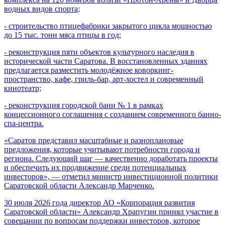
водных видов спорта;
- строительство птицефабрики закрытого цикла мощностью
до 15 тыс. тонн мяса птицы в год;
- реконструкция пяти объектов культурного наследия в
исторической части Саратова. В восстановленных зданиях
предлагается разместить молодёжное коворкинг-
пространство, кафе, гриль-бар, арт-хостел и современный
кинотеатр;
- реконструкция городской бани № 1 в рамках
концессионного соглашения с созданием современного банно-
спа-центра.
«Саратов представил масштабные и разноплановые
предложения, которые учитывают потребности города и
региона. Следующий шаг — качественно доработать проекты
и обеспечить их продвижение среди потенциальных
инвесторов», — отметил министр инвестиционной политики
Саратовской области Александр Марченко.
30 июля 2026 года директор АО «Корпорация развития
Саратовской области» Александр Храпугин принял участие в
совещании по вопросам поддержки инвесторов, которое