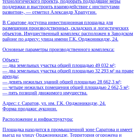
технологического проекта, подобрать подходящие меры
поддержки и выстроить взаимодействие с институтами
развития», — отметил Александр Храпугин.
В Саратове доступна инвестиционная площадка для
размещения производственных, складских и логистических
объектов. Имущественный комплекс расположен в Заводском
районе по адресу: улица имени Г.К. Орджоникидзе, 24.
Основные параметры производственного комплекса:
Объект:
— два земельных участка общей площадью 49 032 м²;
— два земельных участка общей площадью 32 293 м² на праве
аренды;
— девять нежилых зданий общей площадью 28 662,3 м²;
— четыре нежилых помещения общей площадью 2 662,5 м²;
— пять позиций движимого имущества.
Адрес: г. Саратов, ул. им. Г.К. Орджоникидзе, 24.
Форма продажи: аукцион.
Расположение и инфраструктура:
Площадка находится в промышленной зоне Саратова и имеет
выезд на улицу Орджоникидзе. Территория огорожена и