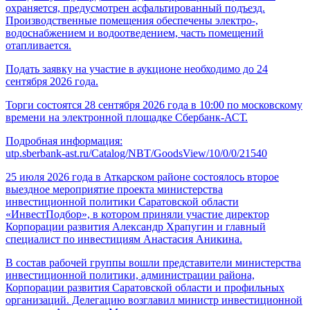
охраняется, предусмотрен асфальтированный подъезд.
Производственные помещения обеспечены электро-,
водоснабжением и водоотведением, часть помещений
отапливается.
Подать заявку на участие в аукционе необходимо до 24
сентября 2026 года.
Торги состоятся 28 сентября 2026 года в 10:00 по московскому
времени на электронной площадке Сбербанк-АСТ.
Подробная информация:
utp.sberbank-ast.ru/Catalog/NBT/GoodsView/10/0/0/21540
25 июля 2026 года в Аткарском районе состоялось второе
выездное мероприятие проекта министерства
инвестиционной политики Саратовской области
«ИнвестПодбор», в котором приняли участие директор
Корпорации развития Александр Храпугин и главный
специалист по инвестициям Анастасия Аникина.
В состав рабочей группы вошли представители министерства
инвестиционной политики, администрации района,
Корпорации развития Саратовской области и профильных
организаций. Делегацию возглавил министр инвестиционной