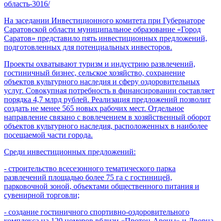
область-3016/
На заседании Инвестиционного комитета при Губернаторе
Саратовской области муниципальное образование «Город
Саратов» представило пять инвестиционных предложений,
подготовленных для потенциальных инвесторов.
Проекты охватывают туризм и индустрию развлечений,
гостиничный бизнес, сельское хозяйство, сохранение
объектов культурного наследия и сферу оздоровительных
услуг. Совокупная потребность в финансировании составляет
порядка 4,7 млрд рублей. Реализация предложений позволит
создать не менее 565 новых рабочих мест. Отдельное
направление связано с вовлечением в хозяйственный оборот
объектов культурного наследия, расположенных в наиболее
посещаемой части города.
Среди инвестиционных предложений:
- строительство всесезонного тематического парка
развлечений площадью более 75 га с гостиницей,
парковочной зоной, объектами общественного питания и
сувенирной торговли;
- создание гостиничного спортивно-оздоровительного
комплекса на 120 номеров вблизи «Протон-Арены» и Дворца