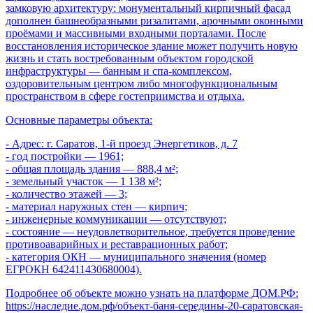
замковую архитектуру: монументальный кирпичный фасад
дополнен башнеобразными ризалитами, арочными оконными
проёмами и массивными входными порталами. После
восстановления историческое здание может получить новую
жизнь и стать востребованным объектом городской
инфраструктуры — банным и спа-комплексом,
оздоровительным центром либо многофункциональным
пространством в сфере гостеприимства и отдыха.
Основные параметры объекта:
- Адрес: г. Саратов, 1-й проезд Энергетиков, д. 7
- год постройки — 1961;
- общая площадь здания — 888,4 м²;
- земельный участок — 1 138 м²;
- количество этажей — 3;
- материал наружных стен — кирпич;
- инженерные коммуникации — отсутствуют;
- состояние — неудовлетворительное, требуется проведение
противоаварийных и реставрационных работ;
- категория ОКН — муниципального значения (номер
ЕГРОКН 642411430680004).
Подробнее об объекте можно узнать на платформе ДОМ.РФ:
https://наследие.дом.рф/объект-баня-середины-20-саратовская-