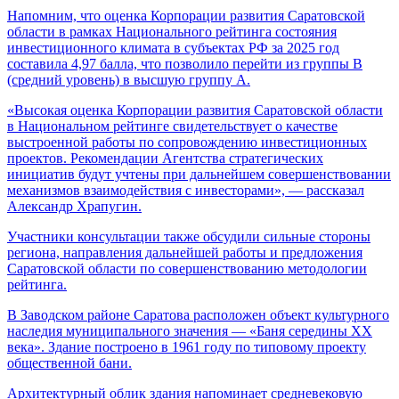
Напомним, что оценка Корпорации развития Саратовской
области в рамках Национального рейтинга состояния
инвестиционного климата в субъектах РФ за 2025 год
составила 4,97 балла, что позволило перейти из группы В
(средний уровень) в высшую группу А.
«Высокая оценка Корпорации развития Саратовской области
в Национальном рейтинге свидетельствует о качестве
выстроенной работы по сопровождению инвестиционных
проектов. Рекомендации Агентства стратегических
инициатив будут учтены при дальнейшем совершенствовании
механизмов взаимодействия с инвесторами», — рассказал
Александр Храпугин.
Участники консультации также обсудили сильные стороны
региона, направления дальнейшей работы и предложения
Саратовской области по совершенствованию методологии
рейтинга.
В Заводском районе Саратова расположен объект культурного
наследия муниципального значения — «Баня середины XX
века». Здание построено в 1961 году по типовому проекту
общественной бани.
Архитектурный облик здания напоминает средневековую