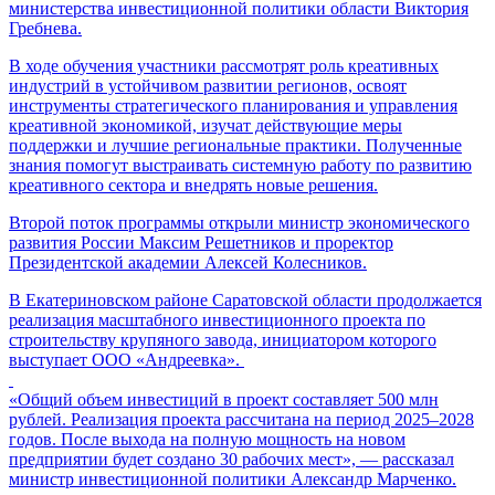
министерства инвестиционной политики области Виктория
Гребнева.
В ходе обучения участники рассмотрят роль креативных
индустрий в устойчивом развитии регионов, освоят
инструменты стратегического планирования и управления
креативной экономикой, изучат действующие меры
поддержки и лучшие региональные практики. Полученные
знания помогут выстраивать системную работу по развитию
креативного сектора и внедрять новые решения.
Второй поток программы открыли министр экономического
развития России Максим Решетников и проректор
Президентской академии Алексей Колесников.
В Екатериновском районе Саратовской области продолжается
реализация масштабного инвестиционного проекта по
строительству крупяного завода, инициатором которого
выступает ООО «Андреевка».
«Общий объем инвестиций в проект составляет 500 млн
рублей. Реализация проекта рассчитана на период 2025–2028
годов. После выхода на полную мощность на новом
предприятии будет создано 30 рабочих мест», — рассказал
министр инвестиционной политики Александр Марченко.