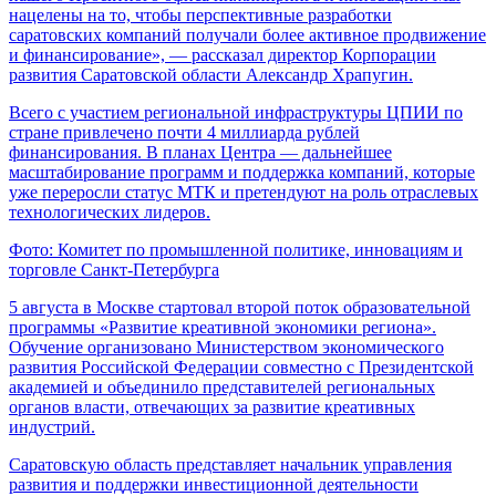
нацелены на то, чтобы перспективные разработки
саратовских компаний получали более активное продвижение
и финансирование», — рассказал директор Корпорации
развития Саратовской области Александр Храпугин.
Всего с участием региональной инфраструктуры ЦПИИ по
стране привлечено почти 4 миллиарда рублей
финансирования. В планах Центра — дальнейшее
масштабирование программ и поддержка компаний, которые
уже переросли статус МТК и претендуют на роль отраслевых
технологических лидеров.
Фото: Комитет по промышленной политике, инновациям и
торговле Санкт-Петербурга
5 августа в Москве стартовал второй поток образовательной
программы «Развитие креативной экономики региона».
Обучение организовано Министерством экономического
развития Российской Федерации совместно с Президентской
академией и объединило представителей региональных
органов власти, отвечающих за развитие креативных
индустрий.
Саратовскую область представляет начальник управления
развития и поддержки инвестиционной деятельности