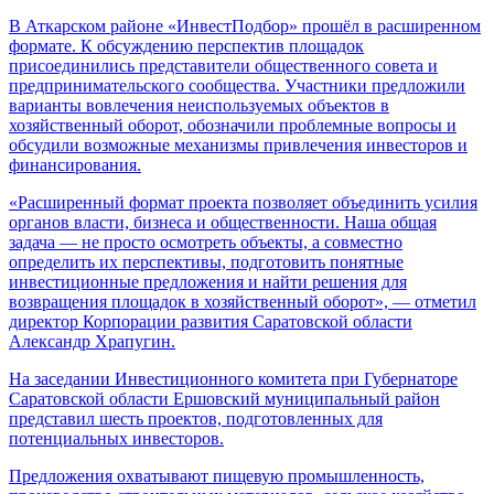
В Аткарском районе «ИнвестПодбор» прошёл в расширенном
формате. К обсуждению перспектив площадок
присоединились представители общественного совета и
предпринимательского сообщества. Участники предложили
варианты вовлечения неиспользуемых объектов в
хозяйственный оборот, обозначили проблемные вопросы и
обсудили возможные механизмы привлечения инвесторов и
финансирования.
«Расширенный формат проекта позволяет объединить усилия
органов власти, бизнеса и общественности. Наша общая
задача — не просто осмотреть объекты, а совместно
определить их перспективы, подготовить понятные
инвестиционные предложения и найти решения для
возвращения площадок в хозяйственный оборот», — отметил
директор Корпорации развития Саратовской области
Александр Храпугин.
На заседании Инвестиционного комитета при Губернаторе
Саратовской области Ершовский муниципальный район
представил шесть проектов, подготовленных для
потенциальных инвесторов.
Предложения охватывают пищевую промышленность,