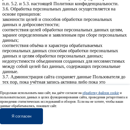
п.п. 5.2. и 5.3. настоящей Политики конфиденциальности.
3.6. Обработка персональных данных осуществляется на
основе принципов:
законности целей и способов обработки персональных
данных и добросовестности;
соответствия целей обработки персональных данных целям,
заранее определенным и заявленным при сборе персональных
данных;
соответствия объёма и характера обрабатываемых
персональных данных способам обработки персональных
данных и целям обработки персональных данных;
недопустимости объединения созданных для несовместимых
между собой целей баз данных, содержащих персональные
данные.
3.7. Администрация сайта сохраняет данные Пользователя до
тех пор, пока учётная запись активна либо пока это
необходимо, после чего оно может быть отозвано
пользователем путем направления соответствующего
Продолжая использовать наш сайт, вы даёте согласие на
обработку файлов cookie
и
письменного уведомления Администрации не менее чем за 3
пользовательских данных в целях функционирования сайта, проведения ретаргетинга и
проведения статистических исследований и обзоров. Если вы не хотите, чтобы ваши
месяца до момента отзыва согласия.
данные обрабатывались, покиньте сайт.
4. ЦЕЛИ СБОРА ПЕРСОНАЛЬНОЙ ИНФОРМАЦИИ
ПОЛЬЗОВАТЕЛЯ
Я согласен
4.1. Персональные данные Пользователя Администрация
сайта может использовать в целях:
4.1.1. Идентификации Пользователя, зарегистрированного на