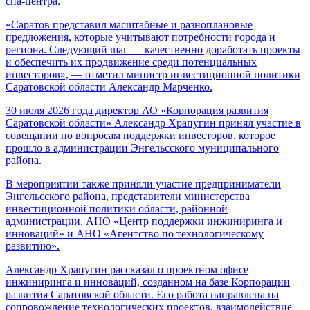
спа-центра.
«Саратов представил масштабные и разноплановые
предложения, которые учитывают потребности города и
региона. Следующий шаг — качественно доработать проекты
и обеспечить их продвижение среди потенциальных
инвесторов», — отметил министр инвестиционной политики
Саратовской области Александр Марченко.
30 июля 2026 года директор АО «Корпорация развития
Саратовской области» Александр Храпугин принял участие в
совещании по вопросам поддержки инвесторов, которое
прошло в администрации Энгельсского муниципального
района.
В мероприятии также приняли участие предприниматели
Энгельсского района, представители министерства
инвестиционной политики области, районной
администрации, АНО «Центр поддержки инжиниринга и
инноваций» и АНО «Агентство по технологическому
развитию».
Александр Храпугин рассказал о проектном офисе
инжиниринга и инноваций, созданном на базе Корпорации
развития Саратовской области. Его работа направлена на
сопровождение технологических проектов, взаимодействие