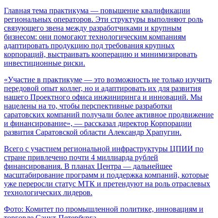
Главная тема практикума — повышение квалификации
региональных операторов. Эти структуры выполняют роль
связующего звена между разработчиками и крупным
бизнесом: они помогают технологическим компаниям
адаптировать продукцию под требования крупных
корпораций, выстраивать кооперацию и минимизировать
инвестиционные риски.
«Участие в практикуме — это возможность не только изучить
передовой опыт коллег, но и адаптировать их для развития
нашего Проектного офиса инжиниринга и инноваций. Мы
нацелены на то, чтобы перспективные разработки
саратовских компаний получали более активное продвижение
и финансирование», — рассказал директор Корпорации
развития Саратовской области Александр Храпугин.
Всего с участием региональной инфраструктуры ЦПИИ по
стране привлечено почти 4 миллиарда рублей
финансирования. В планах Центра — дальнейшее
масштабирование программ и поддержка компаний, которые
уже переросли статус МТК и претендуют на роль отраслевых
технологических лидеров.
Фото: Комитет по промышленной политике, инновациям и
торговле Санкт-Петербурга