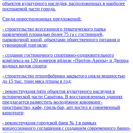
объектов культурного наследия, расположенных в наиболее
посещаемой части города.
Среди инвестиционных предложений:
- строительство всесезонного тематического парка
развлечений площадью более 75 га с гостиницей,
парковочной зоной, объектами общественного питания и
сувенирной торговли;
- создание гостиничного спортивно-оздоровительного
комплекса на 120 номеров вблизи «Протон-Арены» и Дворца
водных видов спорта;
- строительство птицефабрики закрытого цикла мощностью
до 15 тыс. тонн мяса птицы в год;
- реконструкция пяти объектов культурного наследия в
исторической части Саратова. В восстановленных зданиях
предлагается разместить молодёжное коворкинг-
пространство, кафе, гриль-бар, арт-хостел и современный
кинотеатр;
- реконструкция городской бани № 1 в рамках
концессионного соглашения с созданием современного банно-