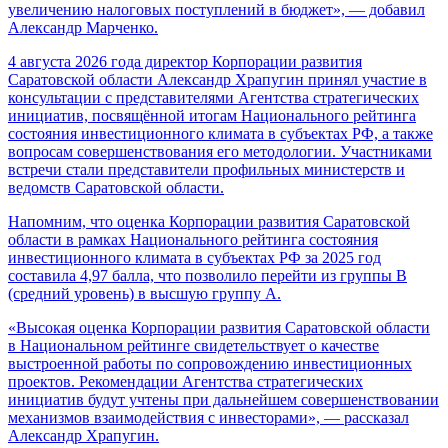
увеличению налоговых поступлений в бюджет», — добавил
Александр Марченко.
4 августа 2026 года директор Корпорации развития
Саратовской области Александр Храпугин принял участие в
консультации с представителями Агентства стратегических
инициатив, посвящённой итогам Национального рейтинга
состояния инвестиционного климата в субъектах РФ, а также
вопросам совершенствования его методологии. Участниками
встречи стали представители профильных министерств и
ведомств Саратовской области.
Напомним, что оценка Корпорации развития Саратовской
области в рамках Национального рейтинга состояния
инвестиционного климата в субъектах РФ за 2025 год
составила 4,97 балла, что позволило перейти из группы В
(средний уровень) в высшую группу А.
«Высокая оценка Корпорации развития Саратовской области
в Национальном рейтинге свидетельствует о качестве
выстроенной работы по сопровождению инвестиционных
проектов. Рекомендации Агентства стратегических
инициатив будут учтены при дальнейшем совершенствовании
механизмов взаимодействия с инвесторами», — рассказал
Александр Храпугин.