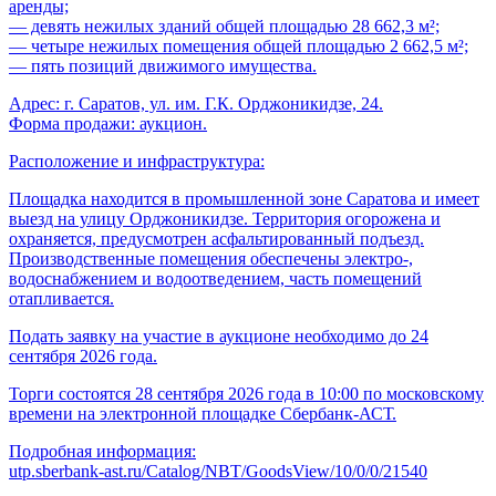
аренды;
— девять нежилых зданий общей площадью 28 662,3 м²;
— четыре нежилых помещения общей площадью 2 662,5 м²;
— пять позиций движимого имущества.
Адрес: г. Саратов, ул. им. Г.К. Орджоникидзе, 24.
Форма продажи: аукцион.
Расположение и инфраструктура:
Площадка находится в промышленной зоне Саратова и имеет
выезд на улицу Орджоникидзе. Территория огорожена и
охраняется, предусмотрен асфальтированный подъезд.
Производственные помещения обеспечены электро-,
водоснабжением и водоотведением, часть помещений
отапливается.
Подать заявку на участие в аукционе необходимо до 24
сентября 2026 года.
Торги состоятся 28 сентября 2026 года в 10:00 по московскому
времени на электронной площадке Сбербанк-АСТ.
Подробная информация:
utp.sberbank-ast.ru/Catalog/NBT/GoodsView/10/0/0/21540