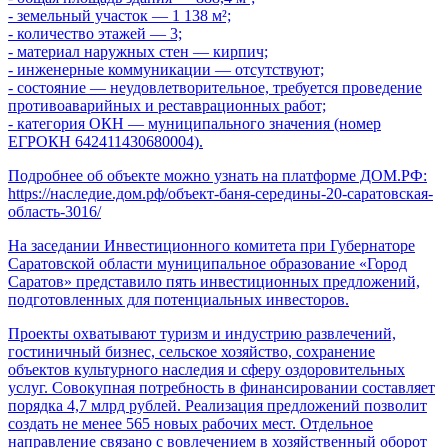
- земельный участок — 1 138 м²;
- количество этажей — 3;
- материал наружных стен — кирпич;
- инженерные коммуникации — отсутствуют;
- состояние — неудовлетворительное, требуется проведение
противоаварийных и реставрационных работ;
- категория ОКН — муниципального значения (номер
ЕГРОКН 642411430680004).
Подробнее об объекте можно узнать на платформе ДОМ.РФ:
https://наследие.дом.рф/объект-баня-середины-20-саратовская-
область-3016/
На заседании Инвестиционного комитета при Губернаторе
Саратовской области муниципальное образование «Город
Саратов» представило пять инвестиционных предложений,
подготовленных для потенциальных инвесторов.
Проекты охватывают туризм и индустрию развлечений,
гостиничный бизнес, сельское хозяйство, сохранение
объектов культурного наследия и сферу оздоровительных
услуг. Совокупная потребность в финансировании составляет
порядка 4,7 млрд рублей. Реализация предложений позволит
создать не менее 565 новых рабочих мест. Отдельное
направление связано с вовлечением в хозяйственный оборот