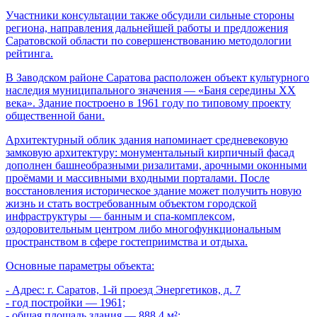
Участники консультации также обсудили сильные стороны
региона, направления дальнейшей работы и предложения
Саратовской области по совершенствованию методологии
рейтинга.
В Заводском районе Саратова расположен объект культурного
наследия муниципального значения — «Баня середины XX
века». Здание построено в 1961 году по типовому проекту
общественной бани.
Архитектурный облик здания напоминает средневековую
замковую архитектуру: монументальный кирпичный фасад
дополнен башнеобразными ризалитами, арочными оконными
проёмами и массивными входными порталами. После
восстановления историческое здание может получить новую
жизнь и стать востребованным объектом городской
инфраструктуры — банным и спа-комплексом,
оздоровительным центром либо многофункциональным
пространством в сфере гостеприимства и отдыха.
Основные параметры объекта:
- Адрес: г. Саратов, 1-й проезд Энергетиков, д. 7
- год постройки — 1961;
- общая площадь здания — 888,4 м²;