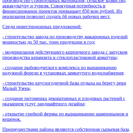
производство строительных материалов, сельское хозяйство,
аквакультуру и туризм. Совокупная потребность в
финансировании проектов превышает 850 млн рублей. Их
реализация позволит создать 66 новых рабочих мест.
Среди инвестиционных предложений:
- строительство завода по производству макаронных изделий
мощностью до 50 тыс. тонн продукции в год;
- модернизация действующего кирпичного завода с запуском
производства керамзита и стеклопластиковой арматуры;
- создание рыбоводческого комплекса по выращиванию
радужной форели в установках замкнутого водоснабжения;
- строительство круглогодичной базы отдыха на берегу реки
Малый Узень;
- создание питомника декоративных и плодовых растений с
оказанием услуг ландшафтного дизайна;
- открытие грибной фермы по выращиванию шампиньонов и
вешенок.
Преимуществами района являются собственная сырьевая база,