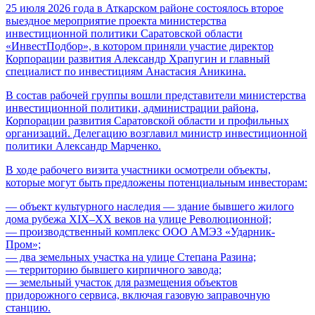
25 июля 2026 года в Аткарском районе состоялось второе
выездное мероприятие проекта министерства
инвестиционной политики Саратовской области
«ИнвестПодбор», в котором приняли участие директор
Корпорации развития Александр Храпугин и главный
специалист по инвестициям Анастасия Аникина.
В состав рабочей группы вошли представители министерства
инвестиционной политики, администрации района,
Корпорации развития Саратовской области и профильных
организаций. Делегацию возглавил министр инвестиционной
политики Александр Марченко.
В ходе рабочего визита участники осмотрели объекты,
которые могут быть предложены потенциальным инвесторам:
— объект культурного наследия — здание бывшего жилого
дома рубежа XIX–XX веков на улице Революционной;
— производственный комплекс ООО АМЭЗ «Ударник-
Пром»;
— два земельных участка на улице Степана Разина;
— территорию бывшего кирпичного завода;
— земельный участок для размещения объектов
придорожного сервиса, включая газовую заправочную
станцию.