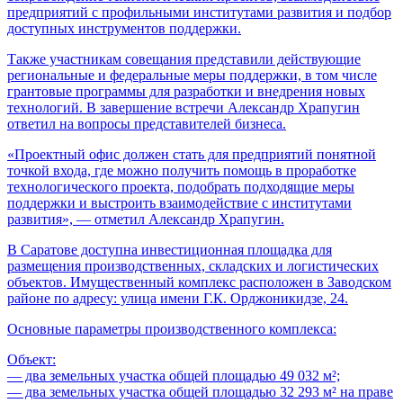
предприятий с профильными институтами развития и подбор
доступных инструментов поддержки.
Также участникам совещания представили действующие
региональные и федеральные меры поддержки, в том числе
грантовые программы для разработки и внедрения новых
технологий. В завершение встречи Александр Храпугин
ответил на вопросы представителей бизнеса.
«Проектный офис должен стать для предприятий понятной
точкой входа, где можно получить помощь в проработке
технологического проекта, подобрать подходящие меры
поддержки и выстроить взаимодействие с институтами
развития», — отметил Александр Храпугин.
В Саратове доступна инвестиционная площадка для
размещения производственных, складских и логистических
объектов. Имущественный комплекс расположен в Заводском
районе по адресу: улица имени Г.К. Орджоникидзе, 24.
Основные параметры производственного комплекса:
Объект:
— два земельных участка общей площадью 49 032 м²;
— два земельных участка общей площадью 32 293 м² на праве