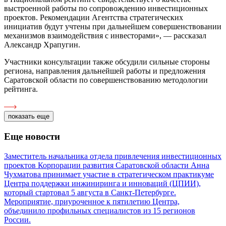
выстроенной работы по сопровождению инвестиционных
проектов. Рекомендации Агентства стратегических
инициатив будут учтены при дальнейшем совершенствовании
механизмов взаимодействия с инвесторами», — рассказал
Александр Храпугин.
Участники консультации также обсудили сильные стороны
региона, направления дальнейшей работы и предложения
Саратовской области по совершенствованию методологии
рейтинга.
показать еще
Еще новости
Заместитель начальника отдела привлечения инвестиционных
проектов Корпорации развития Саратовской области Анна
Чухматова принимает участие в стратегическом практикуме
Центра поддержки инжиниринга и инноваций (ЦПИИ),
который стартовал 5 августа в Санкт-Петербурге.
Мероприятие, приуроченное к пятилетию Центра,
объединило профильных специалистов из 15 регионов
России.