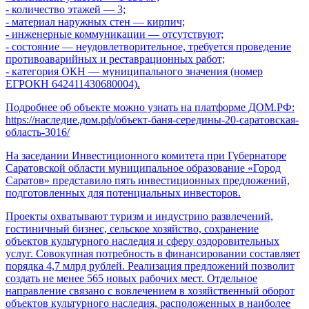
- количество этажей — 3;
- материал наружных стен — кирпич;
- инженерные коммуникации — отсутствуют;
- состояние — неудовлетворительное, требуется проведение
противоаварийных и реставрационных работ;
- категория ОКН — муниципального значения (номер
ЕГРОКН 642411430680004).
Подробнее об объекте можно узнать на платформе ДОМ.РФ:
https://наследие.дом.рф/объект-баня-середины-20-саратовская-
область-3016/
На заседании Инвестиционного комитета при Губернаторе
Саратовской области муниципальное образование «Город
Саратов» представило пять инвестиционных предложений,
подготовленных для потенциальных инвесторов.
Проекты охватывают туризм и индустрию развлечений,
гостиничный бизнес, сельское хозяйство, сохранение
объектов культурного наследия и сферу оздоровительных
услуг. Совокупная потребность в финансировании составляет
порядка 4,7 млрд рублей. Реализация предложений позволит
создать не менее 565 новых рабочих мест. Отдельное
направление связано с вовлечением в хозяйственный оборот
объектов культурного наследия, расположенных в наиболее