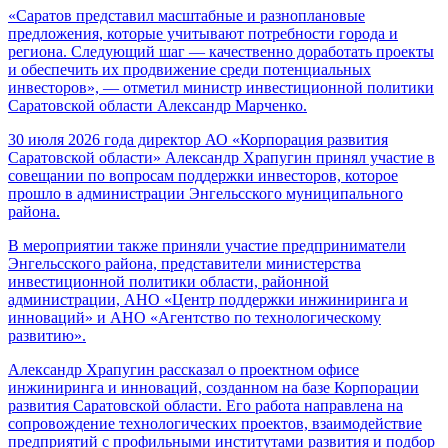
«Саратов представил масштабные и разноплановые
предложения, которые учитывают потребности города и
региона. Следующий шаг — качественно доработать проекты
и обеспечить их продвижение среди потенциальных
инвесторов», — отметил министр инвестиционной политики
Саратовской области Александр Марченко.
30 июля 2026 года директор АО «Корпорация развития
Саратовской области» Александр Храпугин принял участие в
совещании по вопросам поддержки инвесторов, которое
прошло в администрации Энгельсского муниципального
района.
В мероприятии также приняли участие предприниматели
Энгельсского района, представители министерства
инвестиционной политики области, районной
администрации, АНО «Центр поддержки инжиниринга и
инноваций» и АНО «Агентство по технологическому
развитию».
Александр Храпугин рассказал о проектном офисе
инжиниринга и инноваций, созданном на базе Корпорации
развития Саратовской области. Его работа направлена на
сопровождение технологических проектов, взаимодействие
предприятий с профильными институтами развития и подбор