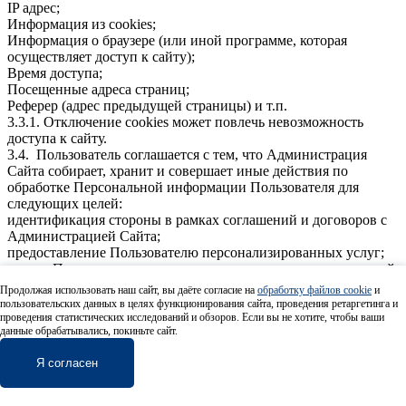
IP адрес;
Информация из cookies;
Информация о браузере (или иной программе, которая
осуществляет доступ к сайту);
Время доступа;
Посещенные адреса страниц;
Реферер (адрес предыдущей страницы) и т.п.
3.3.1. Отключение cookies может повлечь невозможность
доступа к сайту.
3.4. Пользователь соглашается с тем, что Администрация
Сайта собирает, хранит и совершает иные действия по
обработке Персональной информации Пользователя для
следующих целей:
идентификация стороны в рамках соглашений и договоров с
Администрацией Сайта;
предоставление Пользователю персонализированных услуг;
связь с Пользователем, в том числе направление уведомлений,
запросов и информации, касающихся использования Сайта,
Продолжая использовать наш сайт, вы даёте согласие на
обработку файлов cookie
и
оказания услуг, а также обработка запросов и заявок от
пользовательских данных в целях функционирования сайта, проведения ретаргетинга и
Пользователя;
проведения статистических исследований и обзоров. Если вы не хотите, чтобы ваши
данные обрабатывались, покиньте сайт.
улучшение качества Сайта, удобства их использования,
разработка новых сервисов и услуг;
Я согласен
таргетирование рекламных материалов;
проведение статистических и иных исследований, на основе
обезличенных данных;