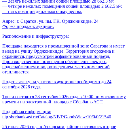
— девять нежилых зданий общей площадью 28 662,3 м²;
— четыре нежилых помещения общей площадью 2 662,5 м²;
— пять позиций движимого имущества.
Адрес: г. Саратов, ул. им. Г.К. Орджоникидзе, 24.
Форма продажи: аукцион.
Расположение и инфраструктура:
Площадка находится в промышленной зоне Саратова и имеет
выезд на улицу Орджоникидзе. Территория огорожена и
охраняется, предусмотрен асфальтированный подъезд.
Производственные помещения обеспечены электро-,
водоснабжением и водоотведением, часть помещений
отапливается.
Подать заявку на участие в аукционе необходимо до 24
сентября 2026 года.
Торги состоятся 28 сентября 2026 года в 10:00 по московскому
времени на электронной площадке Сбербанк-АСТ.
Подробная информация:
utp.sberbank-ast.ru/Catalog/NBT/GoodsView/10/0/0/21540
25 июля 2026 года в Аткарском районе состоялось второе