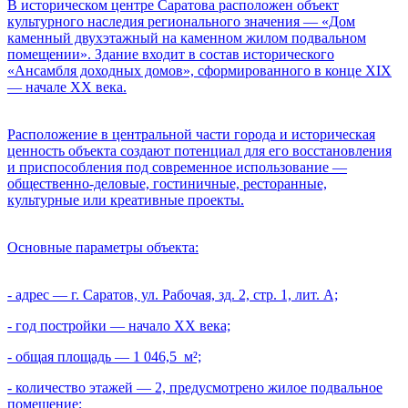
В историческом центре Саратова расположен объект
культурного наследия регионального значения — «Дом
каменный двухэтажный на каменном жилом подвальном
помещении». Здание входит в состав исторического
«Ансамбля доходных домов», сформированного в конце XIX
— начале XX века.
Расположение в центральной части города и историческая
ценность объекта создают потенциал для его восстановления
и приспособления под современное использование —
общественно-деловые, гостиничные, ресторанные,
культурные или креативные проекты.
Основные параметры объекта:
- адрес — г. Саратов, ул. Рабочая, зд. 2, стр. 1, лит. А;
- год постройки — начало XX века;
- общая площадь — 1 046,5 м²;
- количество этажей — 2, предусмотрено жилое подвальное
помещение;