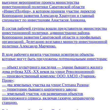
выездное мероприятие проекта министерства
инвестиционной политики Саратовской области
«ИнвестПодбор», в котором приняли участие директор
Корпорации развития Александр Храпугин и главный
специалист по инвестициям Анастасия Аникина.
В состав рабочей группы вошли представители министерства
инвестиционной политики, администрации района,
Корпорации развития Саратовской области и профильных
организаций. Делегацию возглавил министр инвестиционной
политики Александр Марченко.
В ходе рабочего визита участники осмотрели объекты,
которые могут быть предложены потенциальным инвесторам:
— объект культурного наследия — здание бывшего жилого
дома рубежа XIX–XX веков на улице Революционной;
— производственный комплекс ООО АМЭЗ «Ударник-
Пром»;
— два земельных участка на улице Степана Разина;
— территорию бывшего кирпичного завода;
— земельный участок для размещения объектов
придорожного сервиса, включая газовую заправочную
станцию.