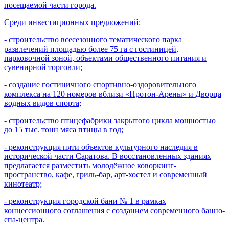
посещаемой части города.
Среди инвестиционных предложений:
- строительство всесезонного тематического парка
развлечений площадью более 75 га с гостиницей,
парковочной зоной, объектами общественного питания и
сувенирной торговли;
- создание гостиничного спортивно-оздоровительного
комплекса на 120 номеров вблизи «Протон-Арены» и Дворца
водных видов спорта;
- строительство птицефабрики закрытого цикла мощностью
до 15 тыс. тонн мяса птицы в год;
- реконструкция пяти объектов культурного наследия в
исторической части Саратова. В восстановленных зданиях
предлагается разместить молодёжное коворкинг-
пространство, кафе, гриль-бар, арт-хостел и современный
кинотеатр;
- реконструкция городской бани № 1 в рамках
концессионного соглашения с созданием современного банно-
спа-центра.