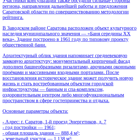
Участники консультации также обсудили сильные стороны
региона, направления дальнейшей работы и предложения
Саратовской области по совершенствованию методологии
рейтинга.
В Заводском районе Саратова расположен объект культурного
наследия муниципального значения — «Баня середины XX
века». Здание построено в 1961 году по типовому проекту
общественной бани.
Архитектурный облик здания напоминает средневековую
замковую архитектуру: монументальный кирпичный фасад
дополнен башнеобразными ризалитами, арочными оконными
проёмами и массивными входными порталами. После
восстановления историческое здание может получить новую
жизнь и стать востребованным объектом городской
инфраструктуры — банным и спа-комплексом,
оздоровительным центром либо многофункциональным
пространством в сфере гостеприимства и отдыха.
Основные параметры объекта:
- Адрес: г. Саратов, 1-й проезд Энергетиков, д. 7
- год постройки — 1961;
- общая площадь здания — 888,4 м²;
- земельный участок — 1 138 м²;