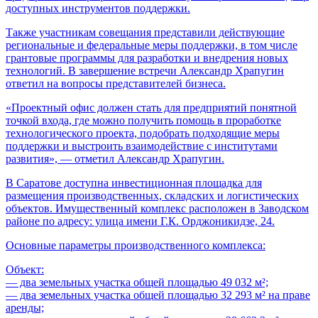
доступных инструментов поддержки.
Также участникам совещания представили действующие
региональные и федеральные меры поддержки, в том числе
грантовые программы для разработки и внедрения новых
технологий. В завершение встречи Александр Храпугин
ответил на вопросы представителей бизнеса.
«Проектный офис должен стать для предприятий понятной
точкой входа, где можно получить помощь в проработке
технологического проекта, подобрать подходящие меры
поддержки и выстроить взаимодействие с институтами
развития», — отметил Александр Храпугин.
В Саратове доступна инвестиционная площадка для
размещения производственных, складских и логистических
объектов. Имущественный комплекс расположен в Заводском
районе по адресу: улица имени Г.К. Орджоникидзе, 24.
Основные параметры производственного комплекса:
Объект:
— два земельных участка общей площадью 49 032 м²;
— два земельных участка общей площадью 32 293 м² на праве
аренды;