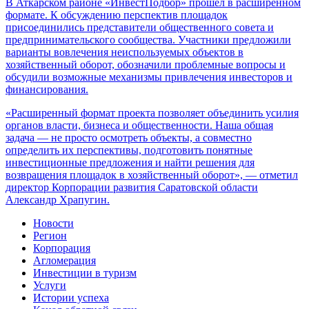
В Аткарском районе «ИнвестПодбор» прошёл в расширенном
формате. К обсуждению перспектив площадок
присоединились представители общественного совета и
предпринимательского сообщества. Участники предложили
варианты вовлечения неиспользуемых объектов в
хозяйственный оборот, обозначили проблемные вопросы и
обсудили возможные механизмы привлечения инвесторов и
финансирования.
«Расширенный формат проекта позволяет объединить усилия
органов власти, бизнеса и общественности. Наша общая
задача — не просто осмотреть объекты, а совместно
определить их перспективы, подготовить понятные
инвестиционные предложения и найти решения для
возвращения площадок в хозяйственный оборот», — отметил
директор Корпорации развития Саратовской области
Александр Храпугин.
Новости
Регион
Корпорация
Агломерация
Инвестиции в туризм
Услуги
Истории успеха