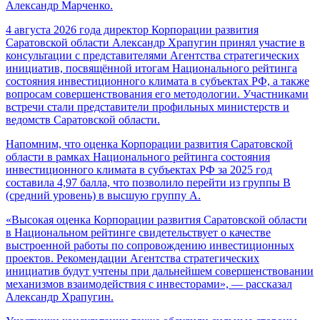
Александр Марченко.
4 августа 2026 года директор Корпорации развития
Саратовской области Александр Храпугин принял участие в
консультации с представителями Агентства стратегических
инициатив, посвящённой итогам Национального рейтинга
состояния инвестиционного климата в субъектах РФ, а также
вопросам совершенствования его методологии. Участниками
встречи стали представители профильных министерств и
ведомств Саратовской области.
Напомним, что оценка Корпорации развития Саратовской
области в рамках Национального рейтинга состояния
инвестиционного климата в субъектах РФ за 2025 год
составила 4,97 балла, что позволило перейти из группы В
(средний уровень) в высшую группу А.
«Высокая оценка Корпорации развития Саратовской области
в Национальном рейтинге свидетельствует о качестве
выстроенной работы по сопровождению инвестиционных
проектов. Рекомендации Агентства стратегических
инициатив будут учтены при дальнейшем совершенствовании
механизмов взаимодействия с инвесторами», — рассказал
Александр Храпугин.