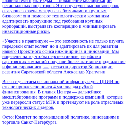
Главная тема практикума — повышение квалификации
региональных операторов. Эти структуры выполняют роль
связующего звена между разработчиками и крупным
бизнесом: они помогают технологическим компаниям
адаптировать продукцию под требования крупных
корпораций, выстраивать кооперацию и минимизировать
инвестиционные риски.
«Участие в практикуме — это возможность не только изучить
передовой опыт коллег, но и адаптировать их для развития
нашего Проектного офиса инжиниринга и инноваций. Мы
нацелены на то, чтобы перспективные разработки
саратовских компаний получали более активное продвижение
и финансирование», — рассказал директор Корпорации
развития Саратовской области Александр Храпугин.
Всего с участием региональной инфраструктуры ЦПИИ по
стране привлечено почти 4 миллиарда рублей
финансирования. В планах Центра — дальнейшее
масштабирование программ и поддержка компаний, которые
уже переросли статус МТК и претендуют на роль отраслевых
технологических лидеров.
Фото: Комитет по промышленной политике, инновациям и
торговле Санкт-Петербурга