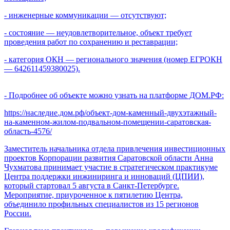
- инженерные коммуникации — отсутствуют;
- состояние — неудовлетворительное, объект требует
проведения работ по сохранению и реставрации;
- категория ОКН — регионального значения (номер ЕГРОКН
— 642611459380025).
- Подробнее об объекте можно узнать на платформе ДОМ.РФ:
https://наследие.дом.рф/объект-дом-каменный-двухэтажный-
на-каменном-жилом-подвальном-помещении-саратовская-
область-4576/
Заместитель начальника отдела привлечения инвестиционных
проектов Корпорации развития Саратовской области Анна
Чухматова принимает участие в стратегическом практикуме
Центра поддержки инжиниринга и инноваций (ЦПИИ),
который стартовал 5 августа в Санкт-Петербурге.
Мероприятие, приуроченное к пятилетию Центра,
объединило профильных специалистов из 15 регионов
России.