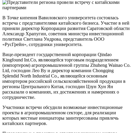
В Точке кипения Вавиловского университета состоялась
встреча с представителями китайского бизнеса. Участие в ней
приняли директор Корпорации развития Саратовской области
Александр Храпугин, советник министра инвестиционной
политики Светлана Ундрова, представитель ООО
«РусГрейн», сотрудники университета.
Вице-президент государственной корпорации Qindao
Kingfound Int.Co, являющейся торговым подразделением
(импортером) агропромышленной группы Zhuheng Wainao Co.
Ltd, господин Лео Ву и директор компании Chongqing
Splendid North Industrial Co., являющейся основным
импортером российской сельскохозяйственной продукции в
регионы Центрального Китая, господин Цзун Хун Ян
рассказали о компаниях, их достижениях и намерениях о
сотрудничестве.
Участники встречи обсудили возможные инвестиционные
проекты в агропромышленном секторе, для реализации
которых местные инициаторы заинтересованы привлечь
китайских партнеров.