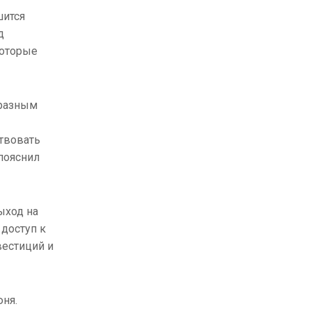
шится
д
которые
 разным
ствовать
пояснил
ыход на
 доступ к
вестиций и
юня.