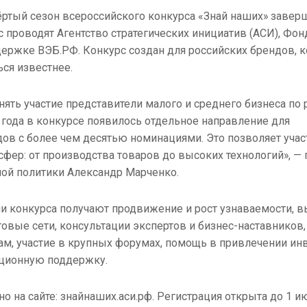
ёртый сезон всероссийского конкурса «Знай наших» завер
 проводят Агентство стратегических инициатив (АСИ), Фон
держке ВЭБ.РФ. Конкурс создан для российских брендов, 
ься известнее.
нять участие представители малого и среднего бизнеса по
 года в конкурсе появилось отдельное направление для
дов с более чем десятью номинациями. Это позволяет уча
фер: от производства товаров до высоких технологий», — 
ой политики Александр Марченко.
ли конкурса получают продвижение и рост узнаваемости, в
овые сети, консультации экспертов и бизнес-наставников,
, участие в крупных форумах, помощь в привлечении ин
ционную поддержку.
о на сайте: знайнаших.аси.рф. Регистрация открыта до 1 и