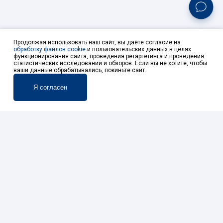
и земельных участков
и продвижении проектов,
поиске дополнительного финансирования,
подключения к сетям, содействие
в прохождении
разрешительных и согласительных процедур в рам
Продолжая использовать наш сайт, вы даёте согласие на
инвестиционного проекта.
обработку файлов cookie
и пользовательских данных в целях
функционирования сайта, проведения ретаргетинга и проведения
статистических исследований и обзоров. Если вы не хотите, чтобы
ваши данные обрабатывались, покиньте сайт.
Я согласен
УЗНАТЬ БОЛЬШЕ
Услуги
Сопровождение инвестиционного
проекта
организация информационного, маркетингового,