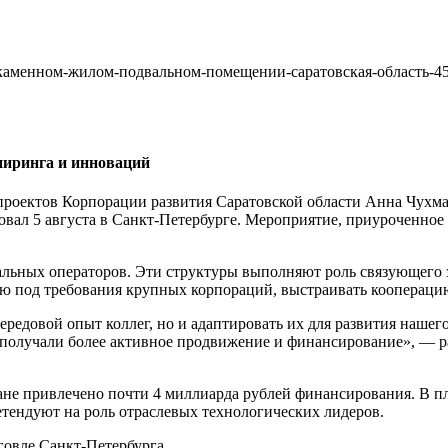
-каменном-жилом-подвальном-помещении-саратовская-область-45
ниринга и инноваций
проектов Корпорации развития Саратовской области Анна Чухма
ал 5 августа в Санкт-Петербурге. Мероприятие, приуроченное
льных операторов. Эти структуры выполняют роль связующего 
ю под требования крупных корпораций, выстраивать коопераци
передовой опыт коллег, но и адаптировать их для развития на
 получали более активное продвижение и финансирование», — р
ане привлечено почти 4 миллиарда рублей финансирования. В 
тендуют на роль отраслевых технологических лидеров.
говле Санкт-Петербурга