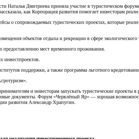
сти Наталья Дмитриева приняла участие в туристическом форум
ассказала, как Корпорация развития помогает инвесторам реали
ейсы о сопровождаемых туристических проектах, которые реали
размещения объектов отдыха и рекреации в сфере экологического 
 по предоставлению мест временного проживания.
ых инвестпроектов.
ститутов поддержки, а также программа льготного кредитовани
Агротуризм».
дпринимателям и инвесторам запускать туристические проекты в
димые документы. Форум «Червлёный Яр» — хорошая возможность
ации развития Александр Храпугин.
для реализации инвестиционного проекта