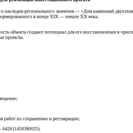
ого наследия регионального значения — «Дом каменный двухэт
формированного в конце XIX — начале XX века.
ность объекта создают потенциал для его восстановления и при
ые проекты.
мещение;
ия работ по сохранению и реставрации;
 642611459380025).