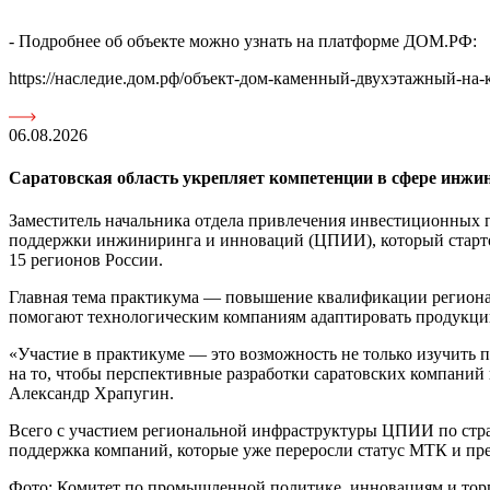
- Подробнее об объекте можно узнать на платформе ДОМ.РФ:
https://наследие.дом.рф/объект-дом-каменный-двухэтажный-на
06.08.2026
Саратовская область укрепляет компетенции в сфере инжи
Заместитель начальника отдела привлечения инвестиционных 
поддержки инжиниринга и инноваций (ЦПИИ), который стартов
15 регионов России.
Главная тема практикума — повышение квалификации региона
помогают технологическим компаниям адаптировать продукци
«Участие в практикуме — это возможность не только изучить 
на то, чтобы перспективные разработки саратовских компаний
Александр Храпугин.
Всего с участием региональной инфраструктуры ЦПИИ по стр
поддержка компаний, которые уже переросли статус МТК и пре
Фото: Комитет по промышленной политике, инновациям и тор