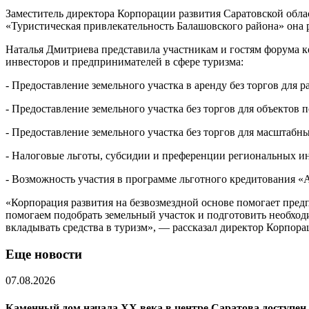
Заместитель директора Корпорации развития Саратовской обла
«Туристическая привлекательность Балашовского района» она р
Наталья Дмитриева представила участникам и гостям форума к
инвесторов и предпринимателей в сфере туризма:
- Предоставление земельного участка в аренду без торгов для 
- Предоставление земельного участка без торгов для объектов
- Предоставление земельного участка без торгов для масштабн
- Налоговые льготы, субсидии и преференции региональных ин
- Возможность участия в программе льготного кредитования «
«Корпорация развития на безвозмездной основе помогает пре
помогаем подобрать земельный участок и подготовить необхо
вкладывать средства в туризм», — рассказал директор Корпор
Еще новости
07.08.2026
Каменный дом начала XX века в центре Саратова доступен 